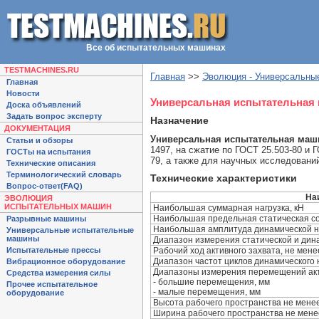
Все об испытательных машинах
TESTMACHINES.RU
Главная
>>
Эволюция - Универсальны
Главная
Новости
Универсальная испытательная
Доска объявлений
Задать вопрос эксперту
Назначение
ДОКУМЕНТАЦИЯ
Универсальная испытательная маш
Статьи и обзоры
1497, на сжатие по ГОСТ 25.503-80 и 
ГОСТы на испытания
79, а также для научных исследовани
Технические описания
Терминологический словарь
Технические характеристики
Вопрос-ответ(FAQ)
На
ЭВОЛЮЦИЯ
ИСПЫТАТЕЛЬНЫХ МАШИН
Наибольшая суммарная нагрузка, кН
Наибольшая предельная статическая со
Разрывные машины
Наибольшая амплитуда динамической на
Универсальные испытательные
машины
Диапазон измерения статической и дина
Рабочий ход активного захвата, не мене
Испытательные прессы
Диапазон частот циклов динамического
Вибрационное оборудование
Диапазоны измерения перемещений акт
Средства измерения силы
- большие перемещения, мм
Прочее испытательное
- малые перемещения, мм
оборудование
Высота рабочего пространства не менее
Ширина рабочего пространства не мене